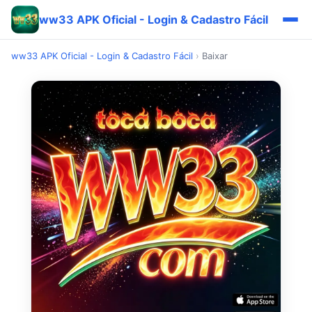
ww33 APK Oficial - Login & Cadastro Fácil
ww33 APK Oficial - Login & Cadastro Fácil
›
Baixar