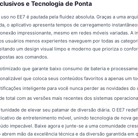
clusivos e Tecnologia de Ponta
 uso no EE7 é pautada pela fluidez absoluta. Graças a uma arqui
da, o aplicativo apresenta tempos de carregamento instantâne
conexão impressionante, mesmo em redes móveis variadas. A int
 os usuários menos experientes naveguem por todas as categor
veitando um design visual limpo e moderno que prioriza o confor
spostas aos comandos.
imizado que garante baixo consumo de bateria e processamen
sonalizável que coloca seus conteúdos favoritos a apenas um to
tificações inteligente para você nunca perder as novidades do 
de total com as versões mais recentes dos sistemas operaciona
tunidade de elevar seu patamar de diversão diária. O EE7 redef
icativo de entretenimento móvel, unindo tecnologia de nova 
eúdo impecável. Baixe agora e junte-se a uma comunidade cres
 abrem mão da excelência técnica e da diversão garantida em q