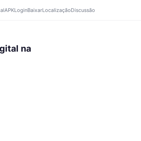
ial
APK
Login
Baixar
Localização
Discussão
gital na