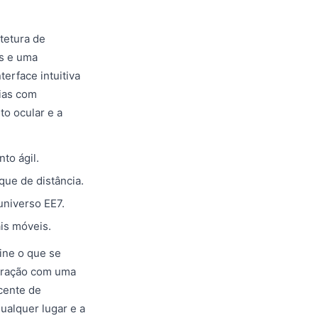
tetura de
os e uma
erface intuitiva
ias com
to ocular e a
to ágil.
que de distância.
universo EE7.
is móveis.
ine o que se
geração com uma
cente de
ualquer lugar e a